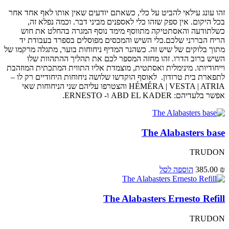
זהו עונג עילאי להביט על כלי, כשאתם יודעים שאין אותו לאף אחד אחר
בכל היקום. אין ספק שזהו כלי לאספנים מביני דבר. וכמה נפלא זה,
כשלתודעה והאסתטיקה מתווסף מימד נוסף המגרה בהחלט את חוש
הריח הבררני שלכם.כלי השיש והמכסים מפוסלים בספרד בעבודת יד
מתוך בלוקים של שיש זה. כשהנר המדיף ניחוחות בוער, מתגלה מרקמו של
השיש ברוב הדרו. זהו מחזה המספר לכם את תהליך ההתהוות שלו
וייחודיותו. מינימלית ואסתטית, מוצמדת אליו התווית המתכתית המוזהבת
לתפארת בית טרודון. לאוסף הוקדשו שלושה ניחוחות היחודיים רק לו –
HÉMÉRA | VESTA | ATRIA והצטרפו עליהם שני הניחוחות שאי
אפשר בלעדיהם: ABD EL KADER ו- ERNESTO.
The Alabasters base
TRUDON
₪
385.00
הוספה לסל
The Alabasters Ernesto Refill
TRUDON