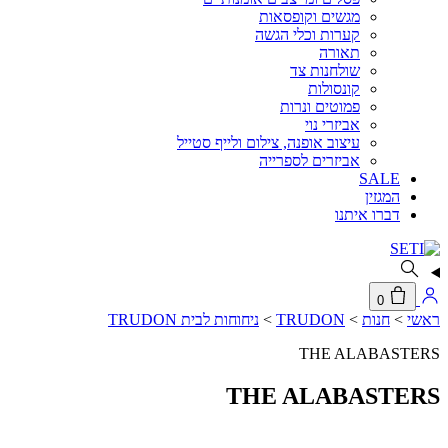
מגשים וקופסאות
קערות וכלי הגשה
תאורה
שולחנות צד
קונסולות
פמוטים ונרות
אביזרי נוי
עיצוב אופנה, צילום ולייף סטייל
אביזרים לספרייה
SALE
המגזין
דברו איתנו
0
ראשי
>
חנות
>
TRUDON
>
ניחוחות לבית TRUDON
THE ALABASTERS
THE ALABASTERS