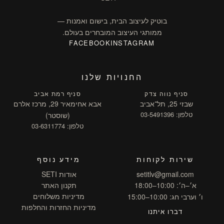
בוטיק לעיצוב הבית, בישום ואמנות —
ממותגי העיצוב המובחרים בעולם.
FACEBOOK
INSTAGRAM
החנויות שלנו
סניף נווה צדק
סניף רמת אביב
שבזי 25, תל־אביב
אבא אחימאיר 29, מרכז אלרם
טלפון: 03-5491396
(שוסטר)
טלפון: 03-6311774
שירות לקוחות
מידע נוסף
setitlv@gmail.com
אודות SETI
א׳–ה׳: 10:00–18:00
תקנון האתר
מדיניות משלוחים
ו׳ וערבי חג: 10:00–15:00
מדיניות החזרות והחלפות
דברו איתנו