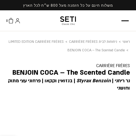
Ski
משלוח חינם על כל הזמנה מעל 800 ש״ח לכל הארץ
t
conten
0
ראשי
>
ניחוחות לבית CARRIÈRE FRÈRES
>
LIMITED EDITION CARRIÈRE FRÈRES
BENJOIN COCA – The Scented Candle
>
CARRIÈRE FRÈRES
BENJOIN COCA – The Scented Candle
נר ריחני |
Styrax Benzoin
| בנזואין וקקאו | פרחוני עצי מתוק
וחושני