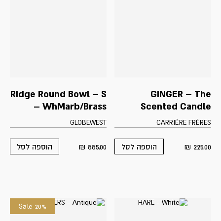
Ridge Round Bowl – S
GINGER – The
– WhMarb/Brass
Scented Candle
GLOBEWEST
CARRIÈRE FRÈRES
₪
885.00
₪
225.00
הוספה לסל
הוספה לסל
Sale 20%