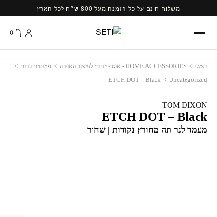
Ski
משלוח חינם על כל הזמנה מעל 800 ש״ח לכל הארץ
t
conten
0
ראשי
>
HOME ACCESSORIES - אוסף ייחודי לעיצוב האוירה
>
פמוטים ונרות
>
ETCH DOT – Black
>
Uncategorized
TOM DIXON
ETCH DOT – Black
מעמד לנר תה מחורץ נקודות | שחור